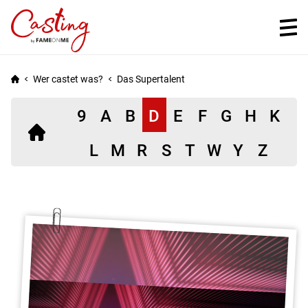
Wer castet was?
Das Supertalent
9
A
B
D
E
F
G
H
K
Einträge
L
M
R
S
T
W
Y
Z