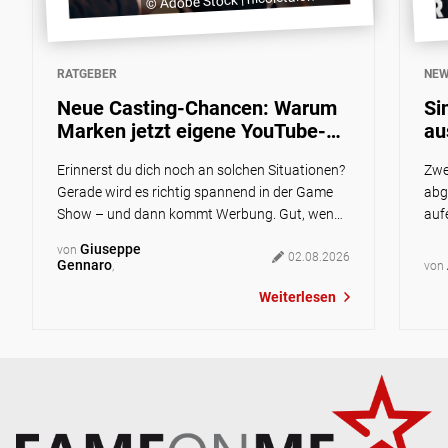
RATGEBER
NE
Neue Casting-Chancen: Warum
Si
Marken jetzt eigene YouTube-
au
Shows produzieren und wie du
Ex
Erinnerst du dich noch an solchen Situationen?
Zwe
mitmachen kannst
Gerade wird es richtig spannend in der Game
abg
Show – und dann kommt Werbung. Gut, wenn
auf
du gerade sowieso dringend zur Toilette musst
Albt
Giuseppe
von
oder deine Snacks leer sind. Schlecht, wenn du
02.08.2026
and
Gennaro
,
von
unbedingt wissen willst, wie es weitergeht.
Abe
Weiterlesen
Heute läuft das zunehmend anders: Anstatt im
Sin
Fernsehprogramm schaust du wahrscheinlich
auf 
[…]
die