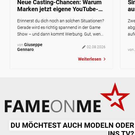
Neue Casting-Chancen: Warum
Si
Marken jetzt eigene YouTube-
au
Shows produzieren und wie du
Ex
Erinnerst du dich noch an solchen Situationen?
Zwe
mitmachen kannst
Gerade wird es richtig spannend in der Game
abg
Show – und dann kommt Werbung. Gut, wenn
auf
du gerade sowieso dringend zur Toilette musst
Albt
Giuseppe
von
oder deine Snacks leer sind. Schlecht, wenn du
02.08.2026
and
Gennaro
,
von
unbedingt wissen willst, wie es weitergeht.
Abe
Weiterlesen
Heute läuft das zunehmend anders: Anstatt im
Sin
Fernsehprogramm schaust du wahrscheinlich
auf 
[…]
die
DU MÖCHTEST AUCH MODELN ODER
INS TV?