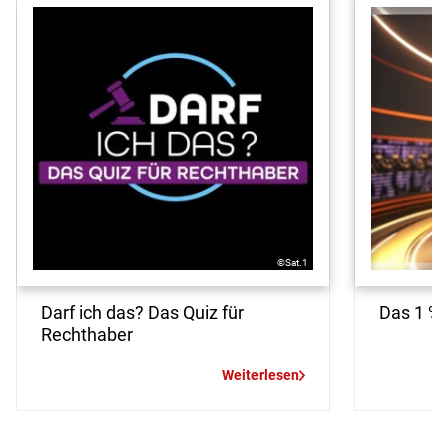
©Sat.1
Darf ich das? Das Quiz für
Das 1 % 
Rechthaber
Weiterlesen