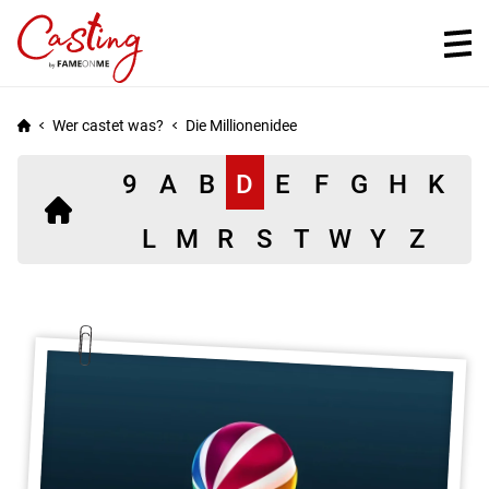
Wer castet was?
Die Millionenidee
9
A
B
D
E
F
G
H
K
Einträge
L
M
R
S
T
W
Y
Z