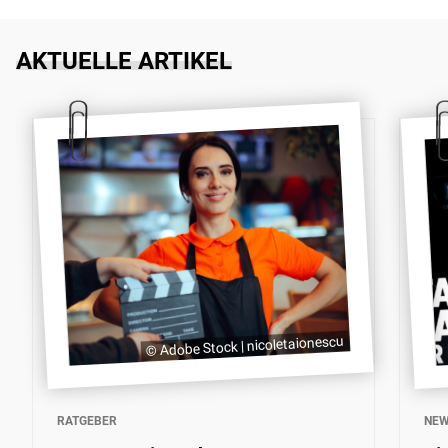
AKTUELLE ARTIKEL
© Adobe Stock | nicoletaionescu
RATGEBER
NE