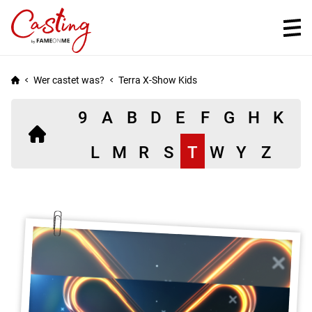
Wer castet was?
Terra X-Show Kids
9
A
B
D
E
F
G
H
K
Einträge
L
M
R
S
T
W
Y
Z