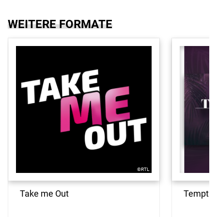
WEITERE FORMATE
©RTL
Take me Out
Temptati