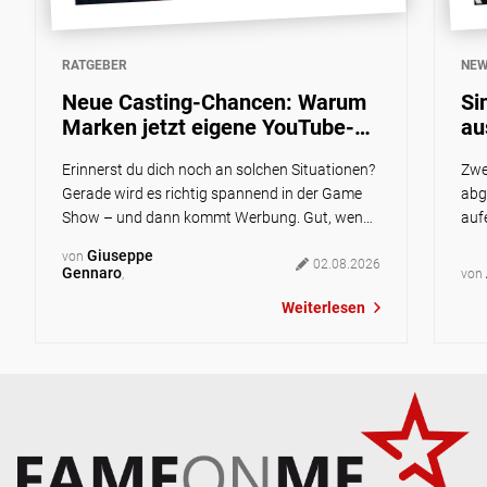
RATGEBER
NE
Neue Casting-Chancen: Warum
Si
Marken jetzt eigene YouTube-
au
Shows produzieren und wie du
Ex
Erinnerst du dich noch an solchen Situationen?
Zwe
mitmachen kannst
Gerade wird es richtig spannend in der Game
abg
Show – und dann kommt Werbung. Gut, wenn
auf
du gerade sowieso dringend zur Toilette musst
Albt
Giuseppe
von
oder deine Snacks leer sind. Schlecht, wenn du
02.08.2026
and
Gennaro
,
von
unbedingt wissen willst, wie es weitergeht.
Abe
Weiterlesen
Heute läuft das zunehmend anders: Anstatt im
Sin
Fernsehprogramm schaust du wahrscheinlich
auf 
[…]
die