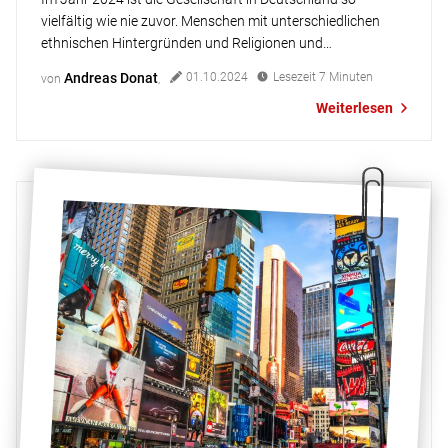
vielfältig wie nie zuvor. Menschen mit unterschiedlichen
ethnischen Hintergründen und Religionen und
verschiedenen Geschlechtsidentitäten und Lebensformen
Andreas Donat
01.10.2024
Lesezeit
7
Minuten
von
,
leben miteinander und prägen das Bild der Gesellschaft.
Weiterlesen
Diese Diversität spiegelt sich zunehmend in den Medien und
der Werbung wider – was nicht jedem Menschen gefällt,
wie man in den […]