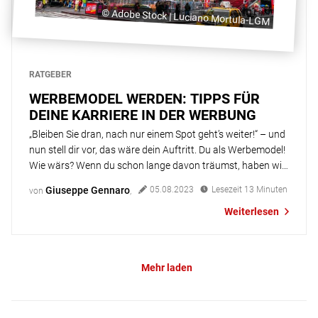
© Adobe Stock | Luciano Mortula-LGM
RATGEBER
WERBEMODEL WERDEN: TIPPS FÜR
DEINE KARRIERE IN DER WERBUNG
„Bleiben Sie dran, nach nur einem Spot geht’s weiter!“ – und
nun stell dir vor, das wäre dein Auftritt. Du als Werbemodel!
Wie wärs? Wenn du schon lange davon träumst, haben wir
genau die richtigen Tipps und Infos für dich! Übrigens:
Giuseppe Gennaro
05.08.2023
Lesezeit
13
Minuten
von
,
Wenn du dich allgemein dafür interessierst, als Model zu
Weiterlesen
arbeiten, empfehlen wir dir unseren […]
Mehr laden