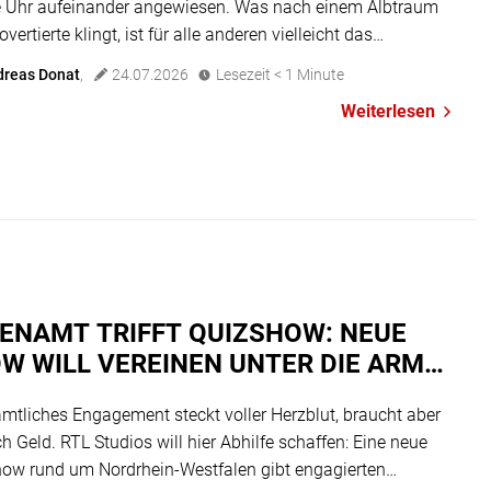
 Uhr aufeinander angewiesen. Was nach einem Albtraum
rovertierte klingt, ist für alle anderen vielleicht das
endste Dating-Abenteuer des Lebens. ITV Studios sucht
dreas Donat
,
24.07.2026
Lesezeit
< 1
Minute
s für ein neues Format, das Kennenlernen auf die Spitze
Weiterlesen
. Ein Konzept, das es in dieser Form noch nicht gab. Zwei […]
ENAMT TRIFFT QUIZSHOW: NEUE
W WILL VEREINEN UNTER DIE ARME
IFEN
mtliches Engagement steckt voller Herzblut, braucht aber
ch Geld. RTL Studios will hier Abhilfe schaffen: Eine neue
ow rund um Nordrhein-Westfalen gibt engagierten