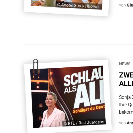
Zweier
© Adobe Stock | ihorvsn
von
Gi
Projek
Nachba
einset
NEWS
ZWE
ALL
Sonja 
Ihre Q
bekom
dürfen
© RTL / Ralf Juergens
von
An
Beweis