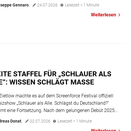
teams die Chance, mit ihrem Wissen bares Geld für ihr
useppe Gennaro
,
24.07.2026
Lesezeit
< 1
Minute
t zu erspielen. Ob Feuerwehr, Tierschutz oder
Weiterlesen
rschaftshilfe – gefragt sind alle, die sich für andere
zen. Wer sich engagiert, hat […]
ITE STAFFEL FÜR „SCHLAUER ALS
E“: WISSEN SCHLÄGT MASSE
Zietlow machte es auf dem Screenforce Festival offiziell:
uizshow „Schlauer als Alle. Schlägst du Deutschland?“
mt eine Fortsetzung. Nach dem gelungenen Debüt 2025
 sich Wissbegierige wieder darauf freuen, ihr Können unter
dreas Donat
,
02.07.2026
Lesezeit
< 1
Minute
 zu stellen. Grundlage der Show ist das internationale
Weiterlesen