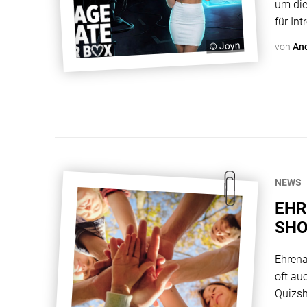
um die
für Int
aufreg
© Joyn
von
An
Single
treibt
NEWS
EHR
SHO
GRE
Ehrena
oft au
Quizsh