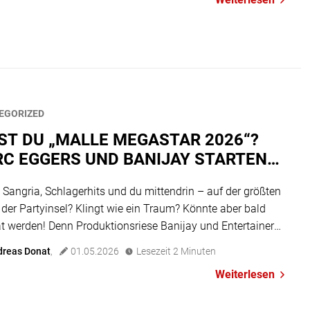
 „Domination“, das schon in mehreren Ländern für Furore
 hat. Allein […]
EGORIZED
ST DU „MALLE MEGASTAR 2026“?
C EGGERS UND BANIJAY STARTEN
ES CASTING-FORMAT
 Sangria, Schlagerhits und du mittendrin – auf der größten
der Partyinsel? Klingt wie ein Traum? Könnte aber bald
ät werden! Denn Produktionsriese Banijay und Entertainer
ggers suchen mit „Malle Megastar 2026″ den nächsten
dreas Donat
,
01.05.2026
Lesezeit
2
Minuten
 Partyschlager-Star, und der könntest du sein! Was steckt
Weiterlesen
 „Malle Megastar“? Das Spannende am neuen Format: Kein
scher […]