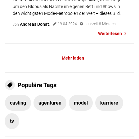
um den Globus als Nächte im eigenen Bett und Shows in
den wichtigsten Mode-Metropolen der Welt – dieses Bild
haben viele Menschen vom Leben eines Models. Dieses Bild
Andreas Donat
19.04.2024
Lesezeit
8
Minuten
von
,
trifft aber nur auf eine kleine Zahl an berühmten Models zu.
Weiterlesen
Der weitaus größere Teil der Models geht im Hauptberuf […]
Mehr laden
Populäre Tags
casting
agenturen
model
karriere
tv