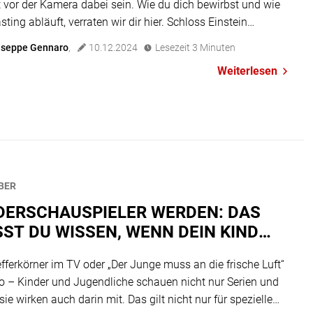
 vor der Kamera dabei sein. Wie du dich bewirbst und wie
sting abläuft, verraten wir dir hier. Schloss Einstein
g: Diese Charaktere werden gesucht Im Internat Schloss
useppe Gennaro
,
10.12.2024
Lesezeit
3
Minuten
in treffen viele Charaktere aufeinander. Da wundert es dich
Weiterlesen
heinlich nicht, dass auch in der […]
BER
DERSCHAUSPIELER WERDEN: DAS
ST DU WISSEN, WENN DEIN KIND
 DIE KAMERA MÖCHTE
efferkörner im TV oder „Der Junge muss an die frische Luft“
o – Kinder und Jugendliche schauen nicht nur Serien und
sie wirken auch darin mit. Das gilt nicht nur für spezielle