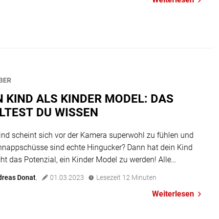
ahrWeitere Folgen geplant?Voraussichtlich ja Die Terra X
ids ist ein richtiges Show-Erlebnis […]
BER
N KIND ALS KINDER MODEL: DAS
LTEST DU WISSEN
ind scheint sich vor der Kamera superwohl zu fühlen und
hnappschüsse sind echte Hingucker? Dann hat dein Kind
icht das Potenzial, ein Kinder Model zu werden! Alle
ten auf die wichtigsten Fragen zum Thema findest du hier.
dreas Donat
,
01.03.2023
Lesezeit
12
Minuten
chem Alter dürfen Kinder als Model arbeiten? Lass uns mit
Weiterlesen
hwierigsten Thema einsteigen: den […]