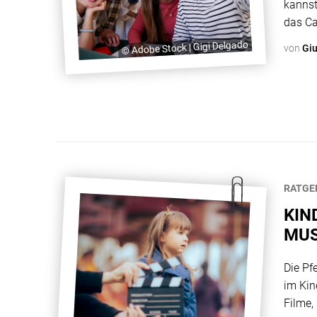
kannst
das Ca
Castin
© Adobe Stock | Gigi Delgado
von
Gi
Einste
wahrsc
RATGE
KIN
MUS
VOR
Die Pf
im Kin
Filme, 