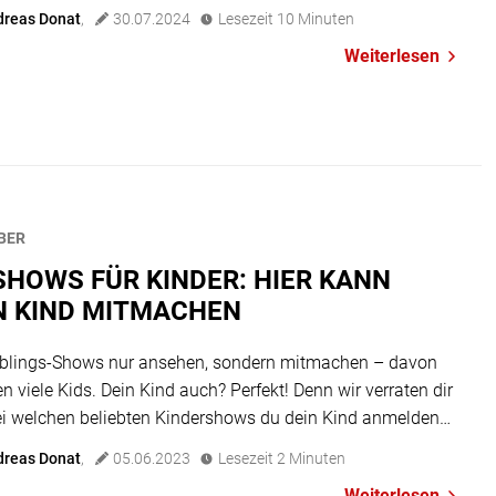
- und Jugendformate, sondern auch für Serien wie Babylon
dreas Donat
,
30.07.2024
Lesezeit
10
Minuten
, Dark oder den Tatort am Sonntagabend. Logisch, dass in
Weiterlesen
[…]
BER
SHOWS FÜR KINDER: HIER KANN
N KIND MITMACHEN
eblings-Shows nur ansehen, sondern mitmachen – davon
n viele Kids. Dein Kind auch? Perfekt! Denn wir verraten dir
bei welchen beliebten Kindershows du dein Kind anmelden
. Terra X Show Kids Genre:Quiz- und Spiele-
dreas Donat
,
05.06.2023
Lesezeit
2
Minuten
nder:KiKa / ZDFAlter der Kandidaten-Kinder:5. bis 7.
Weiterlesen