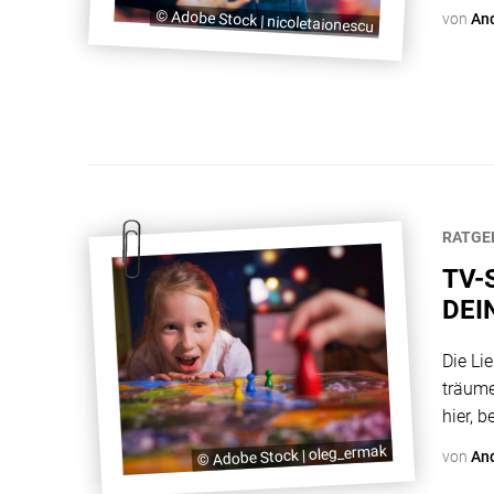
Kinder
© Adobe Stock | nicoletaionescu
von
An
Berlin
vielen 
RATGE
TV-
DEI
Die Li
träume
hier, 
kannst
© Adobe Stock | oleg_ermak
von
An
ShowSe