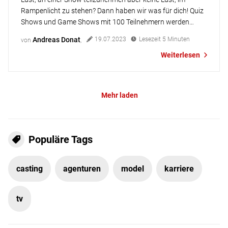
Rampenlicht zu stehen? Dann haben wir was für dich! Quiz
Shows und Game Shows mit 100 Teilnehmern werden
immer beliebter. Der unschlagbare Vorteil: Keiner steht ganz
Andreas Donat
19.07.2023
Lesezeit
5
Minuten
von
,
allein vorm Publikum. Und trotzdem haben alle die Chance
Weiterlesen
aufs dicke Preisgeld. Die perfekte Gelegenheit also für alle,
die schon […]
Mehr laden
Populäre Tags
casting
agenturen
model
karriere
tv