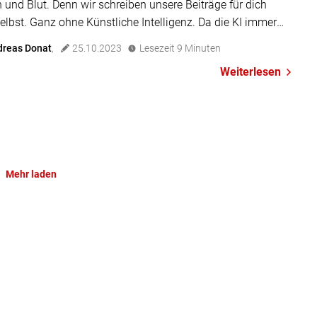
h und Blut. Denn wir schreiben unsere Beiträge für dich
elbst. Ganz ohne Künstliche Intelligenz. Da die KI immer
ereiche erobert, sagen wir das lieber dazu. Und ja: Auch in
dreas Donat
,
25.10.2023
Lesezeit
9
Minuten
del Branche hat sie immer mehr ihre virtuellen Finger […]
Weiterlesen
Mehr laden