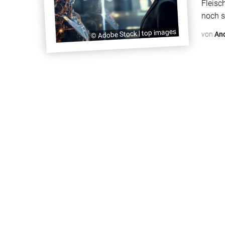
Fleisc
noch s
mehr B
© Adobe Stock | top images
von
An
der Mo