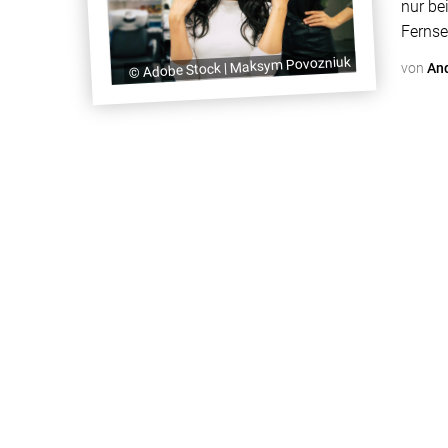
nur be
Fernse
hinter
© Adobe Stock | Maksym Povozniuk
von
An
Möglic
bieten,