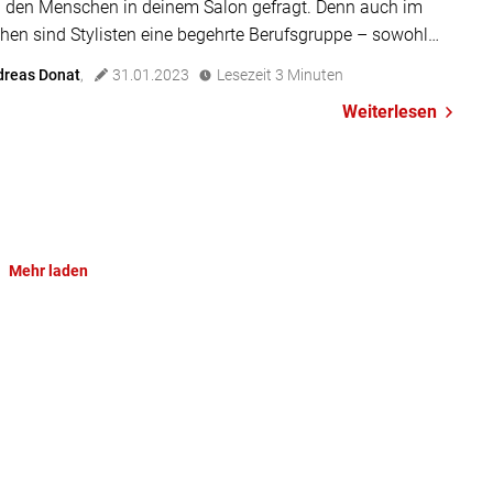
i den Menschen in deinem Salon gefragt. Denn auch im
hen sind Stylisten eine begehrte Berufsgruppe – sowohl
 der Kamera als auch als Darsteller vor der Kamera. Welche
dreas Donat
,
31.01.2023
Lesezeit
3
Minuten
hkeiten du hast und welche Chancen sich in diesem Jahr
Weiterlesen
 verraten wir dir […]
Mehr laden