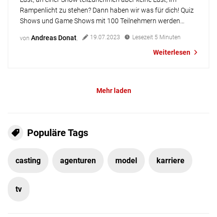
Rampenlicht zu stehen? Dann haben wir was für dich! Quiz
Shows und Game Shows mit 100 Teilnehmern werden
immer beliebter. Der unschlagbare Vorteil: Keiner steht ganz
Andreas Donat
19.07.2023
Lesezeit
5
Minuten
von
,
allein vorm Publikum. Und trotzdem haben alle die Chance
Weiterlesen
aufs dicke Preisgeld. Die perfekte Gelegenheit also für alle,
die schon […]
Mehr laden
Populäre Tags
casting
agenturen
model
karriere
tv