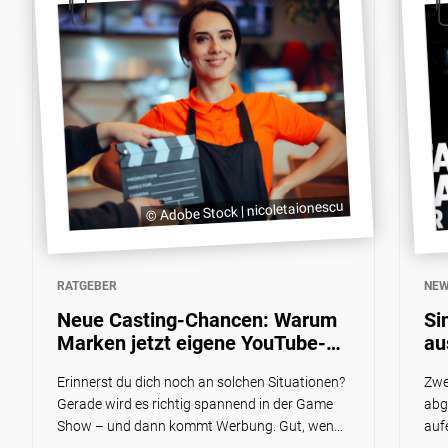
© Adobe Stock | nicoletaionescu
RATGEBER
NE
Neue Casting-Chancen: Warum
Si
Marken jetzt eigene YouTube-
au
Shows produzieren und wie du
Ex
Erinnerst du dich noch an solchen Situationen?
Zwe
mitmachen kannst
Gerade wird es richtig spannend in der Game
abg
Show – und dann kommt Werbung. Gut, wenn
auf