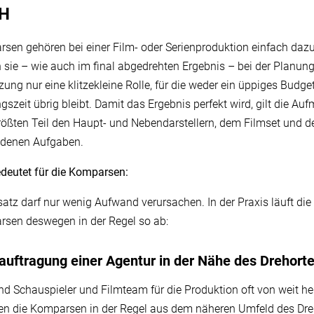
H
sen gehören bei einer Film- oder Serienproduktion einfach dazu
n sie – wie auch im final abgedrehten Ergebnis – bei der Planun
ung nur eine klitzekleine Rolle, für die weder ein üppiges Budget
gszeit übrig bleibt. Damit das Ergebnis perfekt wird, gilt die Au
ößten Teil den Haupt- und Nebendarstellern, dem Filmset und d
ndenen Aufgaben.
deutet für die Komparsen:
nsatz darf nur wenig Aufwand verursachen. In der Praxis läuft die 
sen deswegen in der Regel so ab:
auftragung einer Agentur in der Nähe des Drehort
d Schauspieler und Filmteam für die Produktion oft von weit her
 die Komparsen in der Regel aus dem näheren Umfeld des Dre