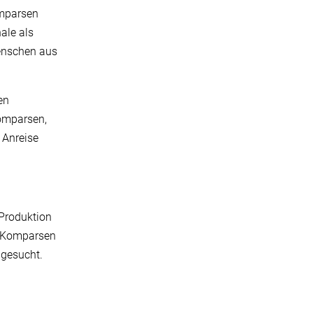
omparsen
ale als
Menschen aus
en
omparsen,
 Anreise
 Produktion
ie Komparsen
 gesucht.