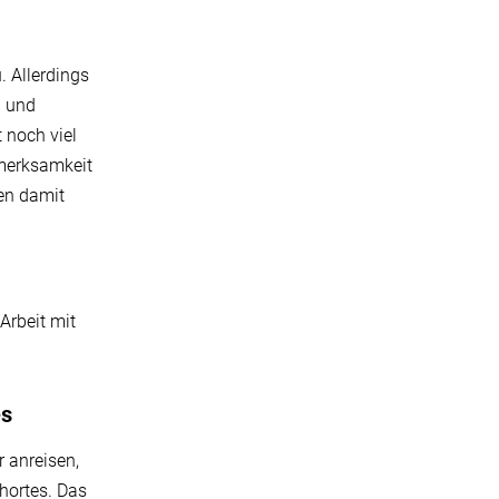
. Allerdings
g und
 noch viel
fmerksamkeit
en damit
Arbeit mit
es
 anreisen,
hortes. Das