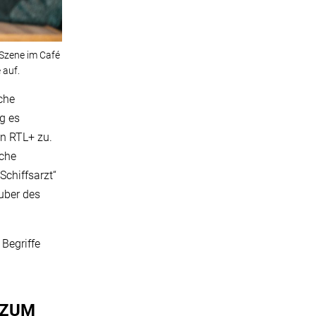
 Szene im Café
 auf.
che
g es
n RTL+ zu.
iche
Schiffsarzt“
uber des
Begriffe
 ZUM