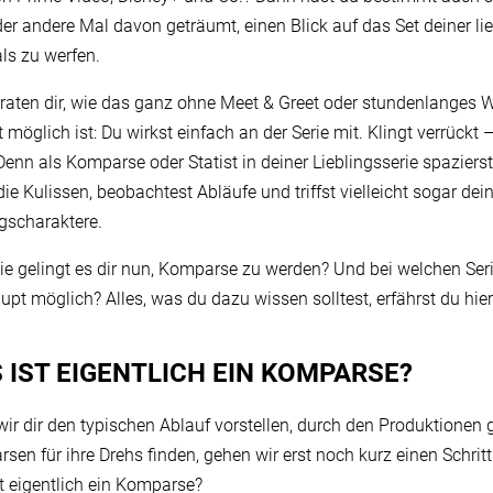
der andere Mal davon geträumt, einen Blick auf das Set deiner li
als zu werfen.
rraten dir, wie das ganz ohne Meet & Greet oder stundenlanges
 möglich ist: Du wirkst einfach an der Serie mit. Klingt verrückt –
 Denn als Komparse oder Statist in deiner Lieblingsserie spaziers
die Kulissen, beobachtest Abläufe und triffst vielleicht sogar dei
ngscharaktere.
ie gelingt es dir nun, Komparse zu werden? Und bei welchen Seri
upt möglich? Alles, was du dazu wissen solltest, erfährst du hier
 IST EIGENTLICH EIN KOMPARSE?
wir dir den typischen Ablauf vorstellen, durch den Produktionen 
sen für ihre Drehs finden, gehen wir erst noch kurz einen Schritt
t eigentlich ein Komparse?