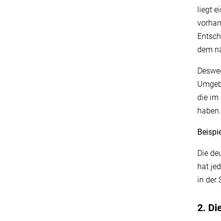
liegt 
vorhan
Entsch
dem nä
Desweg
Umgebu
die im
haben
Beispie
Die de
hat je
in der
2. Di