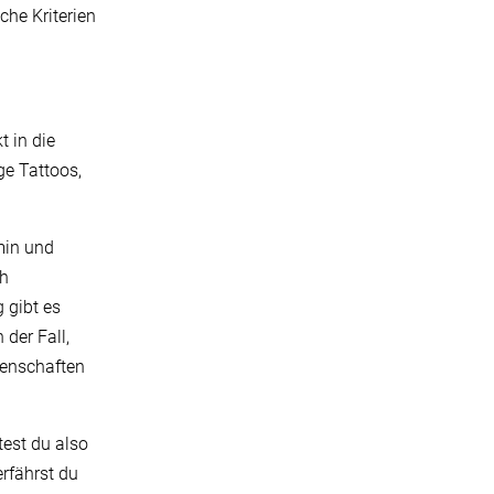
che Kriterien
t in die
ge Tattoos,
min und
ch
 gibt es
der Fall,
enschaften
test du also
rfährst du