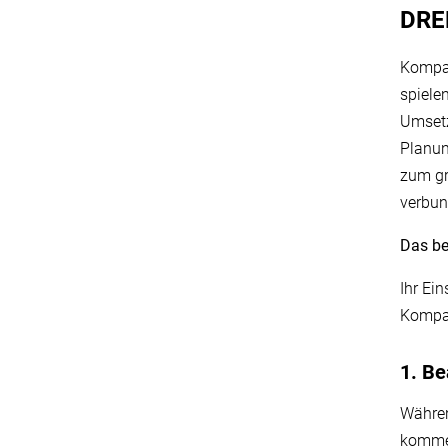
DRE
Kompar
spiele
Umsetz
Planun
zum gr
verbu
Das be
Ihr Ei
Kompar
1. Be
Währen
kommen