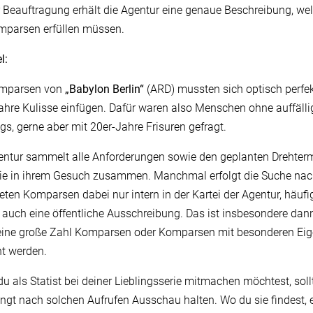
r Beauftragung erhält die Agentur eine genaue Beschreibung, wel
mparsen erfüllen müssen.
l:
omparsen von
„Babylon Berlin“
(ARD) mussten sich optisch perfek
ahre Kulisse einfügen. Dafür waren also Menschen ohne auffälli
ngs, gerne aber mit 20er-Jahre Frisuren gefragt.
entur sammelt alle Anforderungen sowie den geplanten Drehter
sie in ihrem Gesuch zusammen. Manchmal erfolgt die Suche na
eten Komparsen dabei nur intern in der Kartei der Agentur, häufig
 auch eine öffentliche Ausschreibung. Das ist insbesondere dann 
ine große Zahl Komparsen oder Komparsen mit besonderen Eig
t werden.
u als Statist bei deiner Lieblingsserie mitmachen möchtest, soll
ngt nach solchen Aufrufen Ausschau halten. Wo du sie findest, e