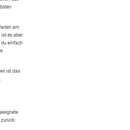
ebsten
 Warten am
 ist es aber
t du einfach
ne
en ist das
.
geeignete
 zurück: