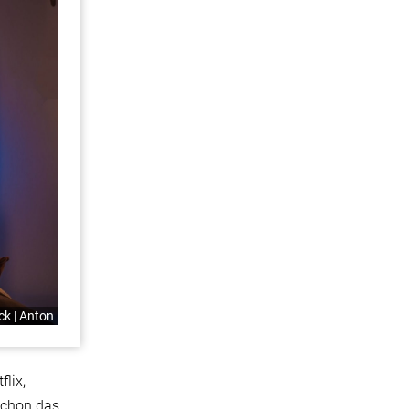
k | Anton
flix,
schon das