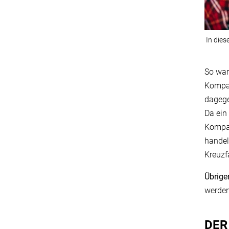
In dies
So war
Kompar
dagege
Da ein
Kompar
handel
Kreuzf
Übrige
werden
DER