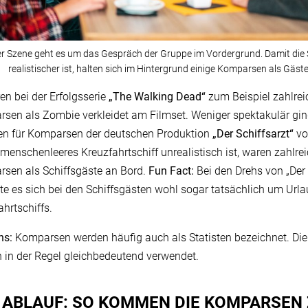
er Szene geht es um das Gespräch der Gruppe im Vordergrund. Damit die
realistischer ist, halten sich im Hintergrund einige Komparsen als Gäste
en bei der Erfolgsserie
„The Walking Dead“
zum Beispiel zahlrei
sen als Zombie verkleidet am Filmset. Weniger spektakulär gin
n für Komparsen der deutschen Produktion
„Der Schiffsarzt“
vo
 menschenleeres Kreuzfahrtschiff unrealistisch ist, waren zahlre
sen als Schiffsgäste an Bord.
Fun Fact:
Bei den Drehs von „Der 
te es sich bei den Schiffsgästen wohl sogar tatsächlich um Urla
ahrtschiffs.
ns:
Komparsen werden häufig auch als Statisten bezeichnet. Die 
 in der Regel gleichbedeutend verwendet.
 ABLAUF: SO KOMMEN DIE KOMPARSEN