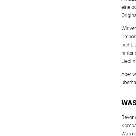
eine o
Origin
Wir ve
Drehort
nicht.
hinter 
Liebli
Aber w
überha
WAS
Bevor 
Kompar
Was is