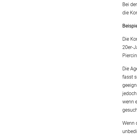
Bei de
die Ko
Beispie
Die K
20er-J
Pierci
Die Ag
fasst 
geeign
jedoch
wenn e
gesuch
Wenn d
unbedi