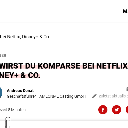
M
ei Netflix, Disney+ & Co.
BER
WIRST DU KOMPARSE BEI NETFLIX
NEY+ & CO.
Andreas Donat
zuletzt aktualisie
Geschäftsführer, FAMEONME Casting GmbH
ezeit
8
Minuten